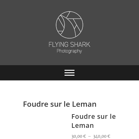
Skip
to
content
Flying Shark
Photography |
Florian Legrand
Foudre sur le Leman
Foudre sur le
Leman
Plage
30,00
€
–
340,00
€