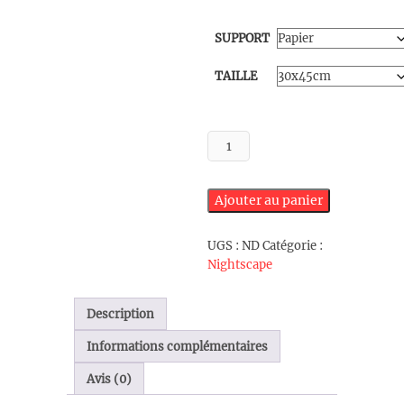
de
prix :
SUPPORT
30,00 €
à
TAILLE
340,00 €
quantité
de
Foudre
sur
Ajouter au panier
le
Leman
UGS :
ND
Catégorie :
Nightscape
Description
Informations complémentaires
Avis (0)