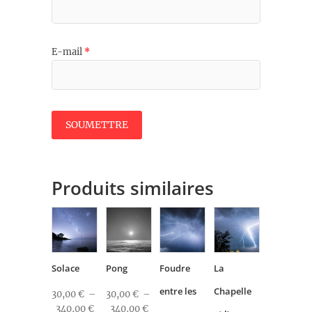
E-mail
*
Produits similaires
Solace
Pong
Foudre
La
entre les
Chapelle
30,00
€
–
30,00
€
–
Plage
Plage
340,00
€
340,00
€